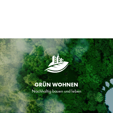
Lebensräume für Vögel und Insekten in der Natur werden
immer knapper. Ein Garten oder Balkon ersetzt zwar bei
Weitem kein Naturschutzgebiet, es gibt aber Tipps&Tricks
mit deren Hilfe man im eigenen Garten einheimische Tiere
und Pflanzen unterstützen kann.
Mehr ...
GRÜN WOHNEN
Nachhaltig bauen und leben