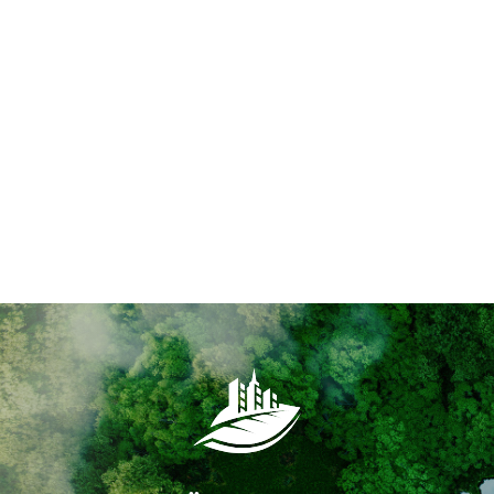
Leben im senkrechten Wald –
Nachhaltiger Städtebau
Prägten bisher Beton, Glas und Stahl das Bild in den
Städten, ist seit geraumer Zeit ein neuer, nachhaltiger Trend
zu verzeichnen: naturnahes Wohnen durch begrünte
Häuserfassaden. Der italienische Architekt Stefano Boeri hat
sich mit dem Bau begrünter Hochhäuser international einen
Namen gemacht.
Mehr ...