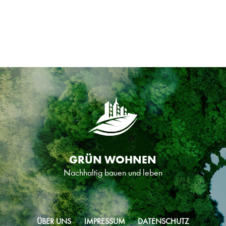
Entwicklung des Vereins gibt Anlass zur Freude. Anfang Juni
schaffte das 27-köpfige Team rund um Trainer Miroslav
Jagatic den Aufstieg in die Regionalliga – und wird ab sofort
von LEWO als neuen Hauptsponsor der Saison unterstützt.
Mehr ...
GRÜN WOHNEN
Nachhaltig bauen und leben
ÜBER UNS
IMPRESSUM
DATENSCHUTZ