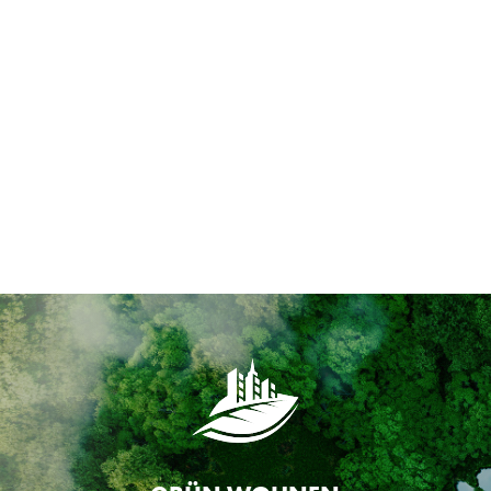
Tierschutz im eigenen Garten
Lebensräume für Vögel und Insekten in der Natur werden
immer knapper. Ein Garten oder Balkon ersetzt zwar bei
Weitem kein Naturschutzgebiet, es gibt aber Tipps&Tricks
mit deren Hilfe man im eigenen Garten einheimische Tiere
und Pflanzen unterstützen kann.
Mehr ...