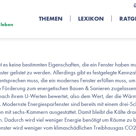
THEMEN
LEXIKON
RATG
 leben
r
 es keine bestimmten Eigenschaften, die ein Fenster haben m
ster gelistet zu werden. Allerdings gibt es festgelegte Kennza
entsprechen muss, die ein modernes Fenster erfüllen muss, um
he Förderung zum energetischen Bauen & Sanieren zugelasse
nach ihrem U-Werten bewertet, also dem Wert, der die Wärm
. Modernste Energiesparfenster sind bereits mit einem drei-
 mit sechs-Kammern ausgestattet. Damit bleibt die Kälte dra
 Dadurch wird viel weniger Energie benötigt um Räume zu 
 Fenster wird weniger vom klimaschädlichen Treibhausgas CO