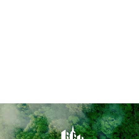
Schimmelbildung zu vermeiden und
ein gesundes Raumklima zu
schaffen, sollte dem Heizen und
Lüften eine besondere
Aufmerksamkeit geschenkt werden.
Mehr ...