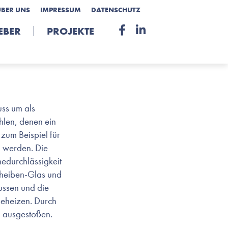
ÜBER UNS
IMPRESSUM
DATENSCHUTZ
EBER
PROJEKTE
uss um als
hlen, denen ein
 zum Beispiel für
n werden. Die
edurchlässigkeit
Scheiben-Glas und
ussen und die
beheizen. Durch
2 ausgestoßen.