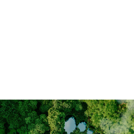
sowohl innerhalb des Hauses als
auch nach außen verschiedene
Geräte miteinander vernetzt sind.
Oft werden auch die Begriffe „Smart
Living“ und „Intelligent Home“
genutzt. Diese Verknüpfungen
zwischen den Geräten sollen die
Wohn- und Lebensqualität erhöhen,
Betriebs- und Einbruchssicherheit
gewährleisten und der
Energieeffizienz zu Gute kommen.
Mehr ...